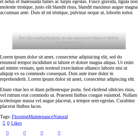
et netus et malesuada fames ac turpis egestas. Fusce gravida, ligula non
molestie tristique, justo elit blandit risus, blandit maximus augue magna
accumsan ante. Duis id mi tristique, pulvinar neque at, lobortis tortor.
Stet clita kasd gubergren, no sea sanctus est labore et dolore.
By
Kevin Smith
Lorem ipsum dolor sit amet, consectetur adipisicing elit, sed do
eiusmod tempor incididunt ut labore et dolore magna aliqua. Ut enim
ad minim veniam, quis nostrud exercitation ullamco laboris nisi ut
aliquip ex ea commodo consequat. Duis aute irure dolor in
reprehenderit. Lorem ipsum dolor sit amet, consectetur adipiscing elit.
Etiam vitae leo et diam pellentesque porta. Sed eleifend ultricies risus,
vel rutrum erat commodo ut. Praesent finibus congue euismod. Nullam
scelerisque massa vel augue placerat, a tempor sem egestas. Curabitur
placerat finibus lacus.
Tags:
Flooring
Maintenance
Natural
0
Likes