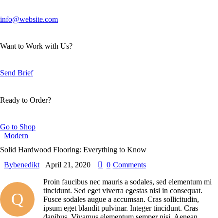
info@website.com
Want to Work with Us?
Send Brief
Ready to Order?
Go to Shop
Modern
Solid Hardwood Flooring: Everything to Know
By
benedikt
April 21, 2020
0
Comments
Proin faucibus nec mauris a sodales, sed elementum mi
tincidunt. Sed eget viverra egestas nisi in consequat.
Q
Fusce sodales augue a accumsan. Cras sollicitudin,
ipsum eget blandit pulvinar. Integer tincidunt. Cras
dapibus. Vivamus elementum semper nisi. Aenean